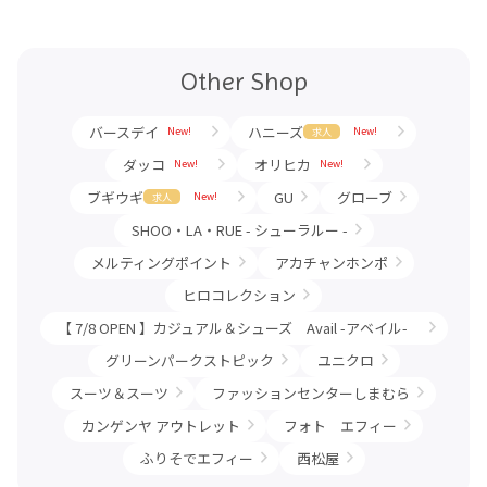
Other Shop
バースデイ
ハニーズ
New!
New!
求人
ダッコ
オリヒカ
New!
New!
ブギウギ
GU
グローブ
New!
求人
SHOO・LA・RUE - シューラルー -
メルティングポイント
アカチャンホンポ
ヒロコレクション
【 7/8 OPEN 】カジュアル＆シューズ Avail -アベイル-
グリーンパークストピック
ユニクロ
スーツ＆スーツ
ファッションセンターしまむら
カンゲンヤ アウトレット
フォト エフィー
ふりそでエフィー
西松屋