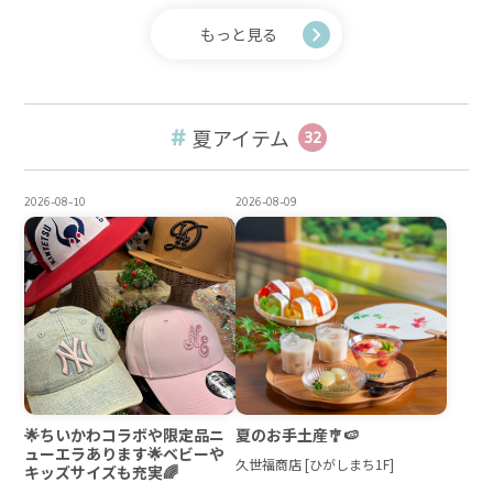
もっと見る
夏アイテム
32
2026-08-10
2026-08-09
🌟ちいかわコラボや限定品ニ
夏のお手土産🎐🍉
ューエラあります🌟ベビーや
久世福商店 [ひがしまち1F]
キッズサイズも充実🌈