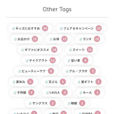
キッズにおすすめ
30
フェア＆キャンペーン
23
お出かけ
22
お得
22
ランチ
20
ギフトにオススメ
18
スイーツ
14
テイクアウト
12
習い事
9
ビューティーケア
6
アル・プラザ
5
夏休み
4
天ぷら
4
夏ギフト
3
子供服
3
LAULA
3
セール
2
サングラス
2
眼鏡
2
シナコバ
2
旅行
2
VUMPS
2