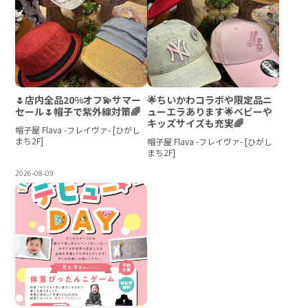
🌷店内全品20%オフ💫サマー
🌟ちいかわコラボや限定品ニ
セール🌷帽子で紫外線対策🌈
ューエラあります🌟ベビーや
キッズサイズも充実🌈
帽子屋 Flava -フレイヴァ- [ひがし
まち2F]
帽子屋 Flava -フレイヴァ- [ひがし
まち2F]
2026-08-09