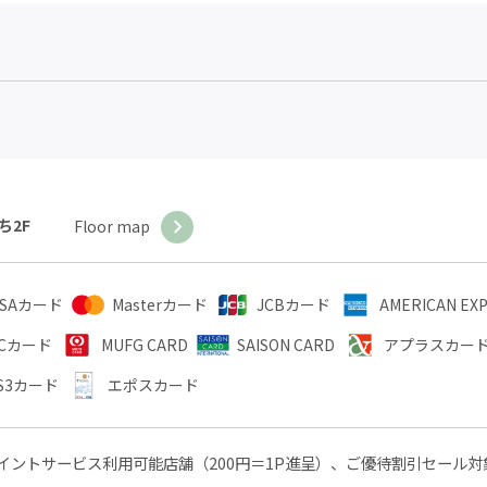
ち2F
Floor map
ISAカード
Masterカード
JCBカード
AMERICAN E
Cカード
MUFG CARD
SAISON CARD
アプラスカー
S3カード
エポスカード
イントサービス利用可能店舗（200円＝1P進呈）、ご優待割引セール対