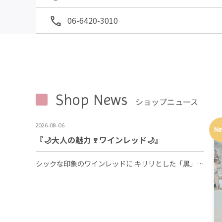
06-6420-3010
Shop News
ショップニュース
2026-08-06
Ne
『🌙大人の魅力🍷ワインレッド🌙』
シックな印象のワインレッドに キリリとした「黒」を合わせれば 大人上品なコーデの出来上がり😉❤️🖤 シンプルカジュアルな白や ベージュをちらりと覗かせれば 抜け感もしっかりクリア🕊🍀