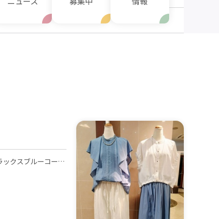
ニュース
募集中
情報
』
夏らしい爽やかさを纏いたいリラックスブルーコーデ😉🩵 ゆったりしたシルエットや清涼感のある素材でまとめるのがポイント😊🍀 さわやかなブルーには白やベージュなどの ベーシックカラーと合わせることで 上品で心地よいスタイリングに仕上がります💙🕊💙