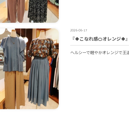
2026-06-17
『🍀こなれ感🍊オレンジ🍀