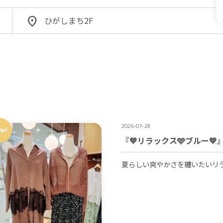
ひがしまち2F
2026-07-28
w!
『💙リラックス🩵ブルー💙