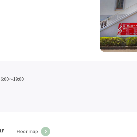
00～19:00
1F
Floor map