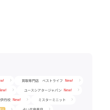
w!
New!
買取専門店 ベストライフ
New!
New!
ユースシアタージャパン
New!
崎伊丹校
ミスターミニット
占い花鳥風月
求人