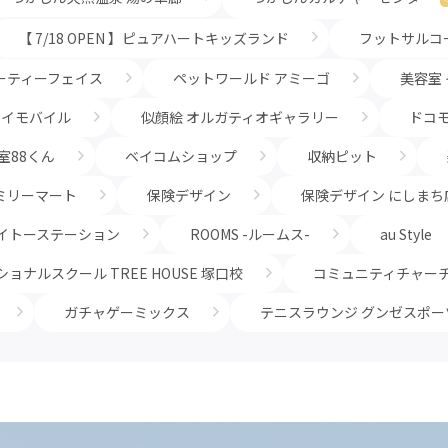
【 7/18 OPEN 】ピュアハートキッズランド
フットサルコ
ーティーフェイス
ペットワールド アミーゴ
美容室
ワイモバイル
似顔絵 オルガティオギャラリー
ドコ
室88くん
ベイコムショップ
収納ピット
ミリーマート
保険デザイン
保険デザイン にしまち
イトーステーション
ROOMS -ルームス-
au Style
ョナルスクール TREE HOUSE 塚口校
コミュニティチャー
ガチャゲーミックス
テニスラウンジ グンゼスポー