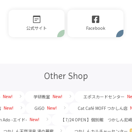
公式サイト
Other Shop
New!
New!
Ne
ル
学研教室
エポスカードセンター
New!
New!
店
GiGO
Cat Café MOFF つかしん店
New!
on Ado -エイド-
【 7/24 OPEN 】個別館 つかしん尼
つかしん天然温泉 湯の華廊
つかしんカルチャーセンター