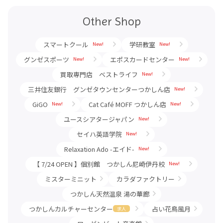
Other Shop
スマートクール
学研教室
New!
New!
グンゼスポーツ
エポスカードセンター
New!
New!
買取専門店 ベストライフ
New!
三井住友銀行 グンゼタウンセンターつかしん店
New!
GiGO
Cat Café MOFF つかしん店
New!
New!
ユースシアタージャパン
New!
セイハ英語学院
New!
Relaxation Ado -エイド-
New!
【 7/24 OPEN 】個別館 つかしん尼崎伊丹校
New!
ミスターミニット
カラダファクトリー
つかしん天然温泉 湯の華廊
つかしんカルチャーセンター
占い花鳥風月
求人