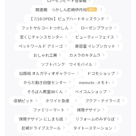
ローゼンビート音楽館
開進館 つかしん尼崎伊丹校
求人
【 7/18 OPEN 】ピュアハートキッズランド
フットサルコートつかしん
ローゼンプラッツ
宝くじチャンスセンター
ビューティーフェイス
ペットワールド アミーゴ
美容室 イレブンカット
おしゃれ工房
カメラのキタムラ
ソフトバンク ワイモバイル
似顔絵 オルガティオギャラリー
ドコモショップ
からだ動き回復センター
memoto -メモト-
そろばん教室88くん
ベイコムショップ
収納ピット
ホワイト急便
アクア・テイラーズ
ファミリーマート
保険デザイン
保険デザイン にしまち店
リフォームのみずらぼ
尼崎ドライブスクール
タイトーステーション