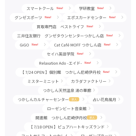
スマートクール
学研教室
New!
New!
グンゼスポーツ
エポスカードセンター
New!
New!
買取専門店 ベストライフ
New!
三井住友銀行 グンゼタウンセンターつかしん店
New!
GiGO
Cat Café MOFF つかしん店
New!
New!
セイハ英語学院
New!
Relaxation Ado -エイド-
New!
【 7/24 OPEN 】個別館 つかしん尼崎伊丹校
New!
ミスターミニット
カラダファクトリー
つかしん天然温泉 湯の華廊
つかしんカルチャーセンター
占い花鳥風月
求人
ローゼンビート音楽館
開進館 つかしん尼崎伊丹校
求人
【 7/18 OPEN 】ピュアハートキッズランド
フットサルコートつかしん
ローゼンプラッツ