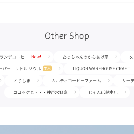
Other Shop
New!
テグランデコーヒー
あっちゃんのからあげ屋
久
ーパー リトル ソウル
LIQUOR WAREHOUSE CRAFT
求人
とりしま
カルディコーヒーファーム
サー
コロッケと・・・神戸水野家
じゃんぼ總本店