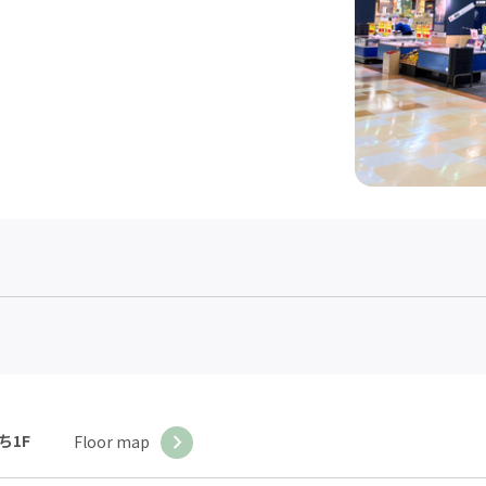
ち1F
Floor map