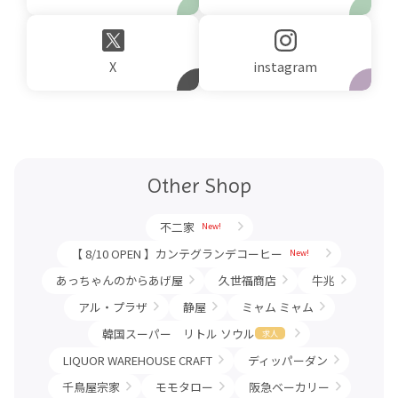
Other Shop
不二家
New!
【 8/10 OPEN 】カンテグランデコーヒー
New!
あっちゃんのからあげ屋
久世福商店
牛兆
アル・プラザ
静屋
ミャム ミャム
韓国スーパー リトル ソウル
求人
LIQUOR WAREHOUSE CRAFT
ディッパーダン
千鳥屋宗家
モモタロー
阪急ベーカリー