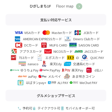
Floor map
ひがしまち1F
支払い対応サービス
VISAカード
Masterカード
JCBカード
AMERICAN EXPRESSカード
Diners Clubカード
DCカード
MUFG CARD
SAISON CARD
アプラスカード
NICOSカード
JACCSカード
TS3カード
エポスカード
iD
QUIC PAY
nanaco
楽天Edy
交通系ICカード
ゆうちょPay
PayPay
楽天Pay
d払い
auPay
メルペイ
あま咲きコイン
はばタンpay+
ALI PAY
WeChat PAY
グルメショップサービス
予約可
テイクアウト可
モバイルオーダー可