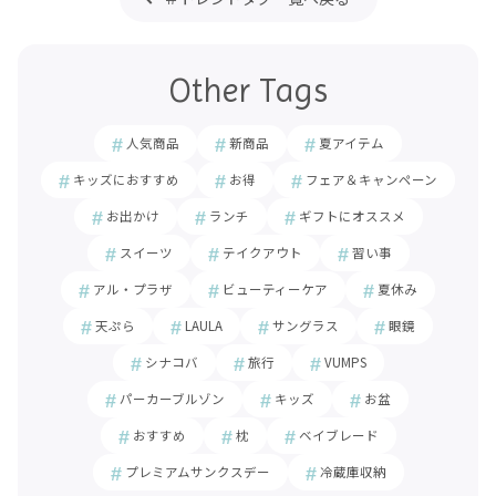
Other Tags
人気商品
新商品
夏アイテム
キッズにおすすめ
お得
フェア＆キャンペーン
お出かけ
ランチ
ギフトにオススメ
スイーツ
テイクアウト
習い事
アル・プラザ
ビューティーケア
夏休み
天ぷら
LAULA
サングラス
眼鏡
シナコバ
旅行
VUMPS
パーカーブルゾン
キッズ
お盆
おすすめ
枕
ベイブレード
プレミアムサンクスデー
冷蔵庫収納