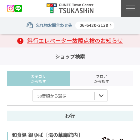
忘れ物お問合わせ先
06-6420-3138
斜行エレベーター故障点検のお知らせ
ショップ検索
カテゴリ
フロア
から探す
から探す
50音順から選ぶ
わ行
和食処 銀ゆば［湯の華廊館内］