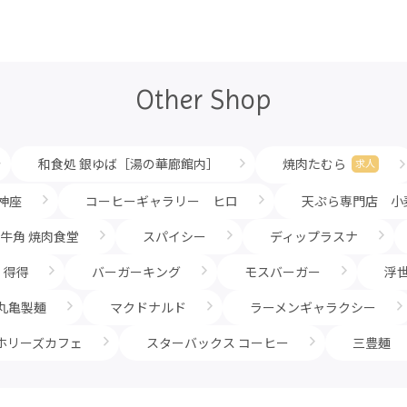
Other Shop
和食処 銀ゆば［湯の華廊館内］
焼肉たむら
求人
神座
コーヒーギャラリー ヒロ
天ぷら専門店 小
牛角 焼肉食堂
スパイシー
ディップラスナ
U 得得
バーガーキング
モスバーガー
浮
丸亀製麺
マクドナルド
ラーメンギャラクシー
ホリーズカフェ
スターバックス コーヒー
三豊麺