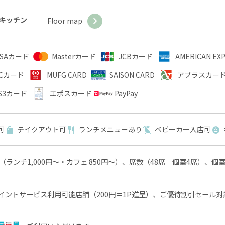
キッチン
Floor map
ISAカード
Masterカード
JCBカード
AMERICAN E
Cカード
MUFG CARD
SAISON CARD
アプラスカー
S3カード
エポスカード
PayPay
可
テイクアウト可
ランチメニューあり
ベビーカー入店可
（ランチ1,000円～・カフェ 850円～）、席数（48席 個室4席）、個
イントサービス利用可能店舗（200円＝1P進呈）、ご優待割引セール対