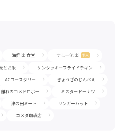
海鮮 楽 食堂
すし一流 楽
求人
麦とお米
ケンタッキーフライドチキン
ACロースタリー
ぎょうざのじんべえ
世離れのコメドロボー
ミスタードーナツ
津の田ミート
リンガーハット
コメダ珈琲店