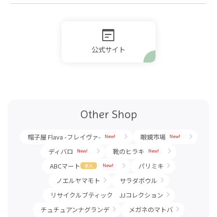
公式サイト
Other Shop
帽子屋 Flava -フレイヴァ-
眼鏡市場
New!
New!
ディバロ
靴のヒラキ
New!
New!
ABCマート
パリミキ
New!
求人
ノエルヤマモト
サラダボウル
リサイクルブティック JJコレクション
チュチュアンナグランデ
メガネのマトバ