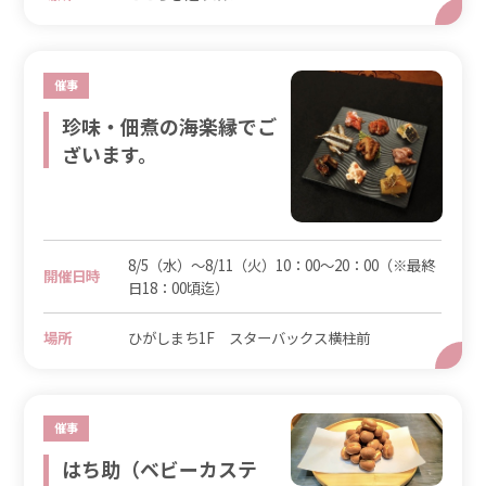
催事
珍味・佃煮の海楽縁でご
ざいます。
8/5（水）～8/11（火）10：00～20：00（※最終
開催日時
日18：00頃迄）
場所
ひがしまち1F スターバックス横柱前
催事
はち助（ベビーカステ