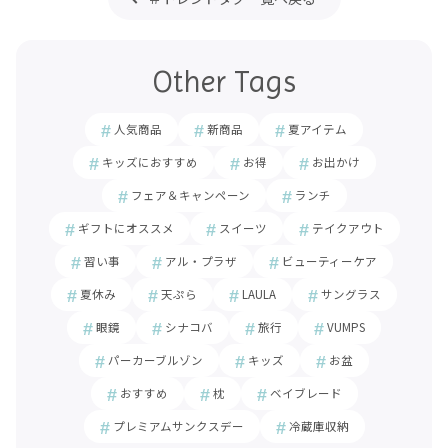
Other Tags
人気商品
新商品
夏アイテム
キッズにおすすめ
お得
お出かけ
フェア＆キャンペーン
ランチ
ギフトにオススメ
スイーツ
テイクアウト
習い事
アル・プラザ
ビューティーケア
夏休み
天ぷら
LAULA
サングラス
眼鏡
シナコバ
旅行
VUMPS
パーカーブルゾン
キッズ
お盆
おすすめ
枕
ベイブレード
プレミアムサンクスデー
冷蔵庫収納