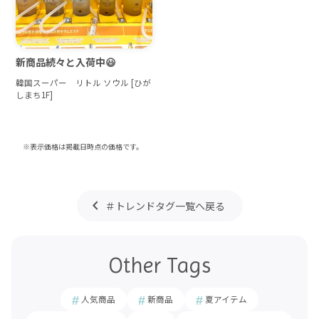
新商品続々と入荷中😃
韓国スーパー リトル ソウル [ひが
しまち1F]
※表示価格は掲載日時点の価格です。
＃トレンドタグ一覧へ戻る
Other Tags
人気商品
新商品
夏アイテム