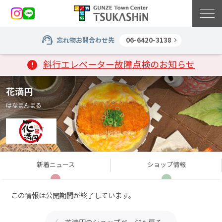
忘れ物お問合わせ先
06-6420-3138
斜行エレベーター故障点検のお知らせ
花満円
はなまんまる
新着
ニュース
ショップ
情報
この情報は公開期間が終了しています。
花満円のショップページへ戻る