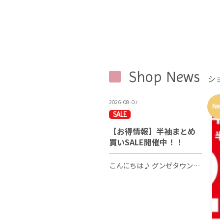
Shop News
シ
2026-08-07
Ne
SALE
【お得情報】半袖まとめ
買いSALE開催中！！
こんにちは♪ グンゼタウンセンターつかしん2FのABC-MARTです！ 今回はSALE企画のご紹介です。 NIKE・adidasの夏物商品がお値下げ中です！！ 期間限定で 『半袖(Tシャツ・ポロシャツ・半袖シャツなど）2点以上ご購入でレジにて20％OFF』 かなり嬉しい企画となっています♡ 8/7日（金）～8/20日（木）までの期間限定企画となります。 まだまだ暑い日が続くので、是非お得に半袖をゲットしちゃいましょう☆ 新作も続々入荷中です！ぜひお立ち寄りください♪ (HP担当：H)