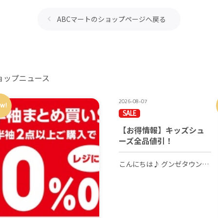
ABCマートのショップページへ戻る
ョップニュース
2026-08-07
w!
SALE
【お得情報】キッズシュ
ーズ全品値引！
こんにちは♪ グンゼタウンセンターつかしん2FのABC-MARTです！ 今回はSALE企画のご紹介です。 なんとなんと、、、店内のキッズシューズが全品お値引中です！！ 人気ブランドのシューズから、今すぐ履けるサンダルもお買い得です☆ お子様は足も成長するので、大きめのサイズを先物買いしておくのもオススメですね◎ 8/7日（金）～8/20日（木）までの期間限定企画となりますので、 迷っている方は是非、この機会に！！ 新作も続々入荷中です！ぜひお立ち寄りください♪ (HP担当：H)