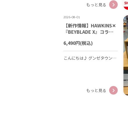
もっと見る
2026-08-01
【新作情報】HAWKINS✕
『BEYBLADE X』コラボ
商品発売！
6,490円
(税込)
こんにちは♪ グンゼタウンセンターつかしん2FのABC-MARTです！ 今回は大注目のスペシャルコラボを紹介します☆ HAWKINSのダイヤルスニーカーと『BEYBLADE X』のスペシャルコラボが実現！ トップのダイヤルを回すだけでフィット感の調整◎脱ぎ履きも簡単◎ ダイヤルシリーズは、お子さま一人でも素早く着脱が可能な人気モデルです！！ 今回のコラボシューズは、 まるでベイブレードそのものがダイヤルになったようなデザイン☆ どこに行くにも大好きなベイブレードと一緒に過ごせる・・・ この夏最高の相棒になること間違いなしのアイテムに仕上がっています！ 発売を記念してコラボシューズをご購入のお客様に、先着でスペシャルステッカーを配布しています。 夏休み期間にぜひご来店いただき、お楽しみください♪ (HP担当：H)
もっと見る