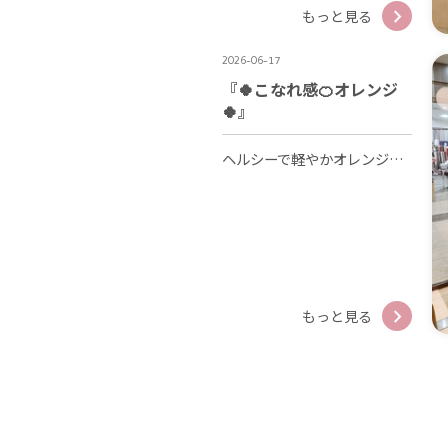
もっと見る
2026-06-17
『🍀こなれ感🍊オレンジ
🍀』
ヘルシーで軽やかオレンジで王道スタイルをGET😉💘 オレンジ×ホワイトの組み合わせは カジュアルになりすぎず、上品で華やかな着こなしになりますよ🍊🕊 オレンジカラーアイテムで差し色コーデもオシャレ🧡😊🧡
もっと見る