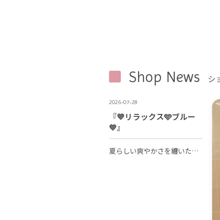
Shop News
シ
2026-07-28
『💙リラックス🩵ブルー
💙』
夏らしい爽やかさを纏いたいリラックスブルーコーデ😉🩵 ゆったりしたシルエットや清涼感のある素材でまとめるのがポイント😊🍀 さわやかなブルーには白やベージュなどの ベーシックカラーと合わせることで 上品で心地よいスタイリングに仕上がります💙🕊💙