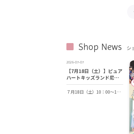
Shop News
シ
2026-07-07
【7月18日（土）】ピュア
ハートキッズランド尼崎
つかしん店 グランドオ
ープン！
７月18日（土）10：00～19：00(最終受付18：30） いよいよ！ピュアハートキッズランド尼崎つかしん店がグランドオープンします！ ボールプールにピュアキッズ関西店舗初！大人気間違いなしのターザンロープが新登場です！ 身体を動かして遊べる、キッズジムも仲間入り！ ベビーパークは更に広くなり、小さなお子様ものびのび安心して遊べます♪ 飲食物持ち込みも可となり、ご家族様でゆったり過ごせるカフェテリアもご利用いただけます。(アルコールのお持ち込みは不可） この他にも夢中になれる遊び場が盛りだくさんです♪ 新しくなった遊び場で笑顔いっぱい、最高の思い出を作れますよう 皆様のご来店をスタッフ一同心よりお待ちしております。